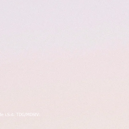
ite i.S.d. TDG/MDStV: