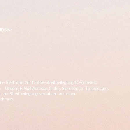
 MDStV:
ne Plattform zur Online-Streitbeilegung (OS) bereit:
. Unsere E-Mail-Adresse finden Sie oben im Impressum.
et, an Streitbeilegungsverfahren vor einer
unehmen.